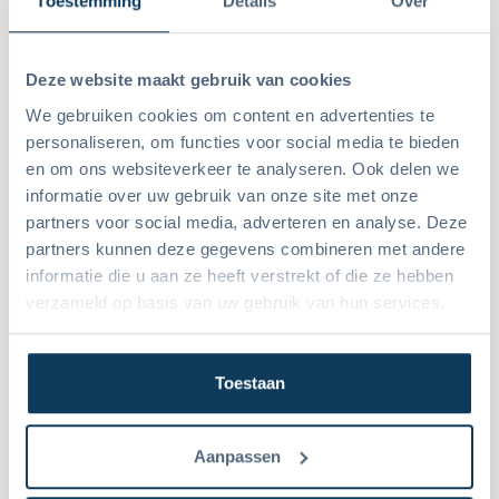
Toestemming
Details
Over
De Manteling
Deze website maakt gebruik van cookies
We gebruiken cookies om content en advertenties te
De Manteling von Walcheren ist eine klassische
personaliseren, om functies voor social media te bieden
Landgüterzone mit Wäldern, Dünenabschnitten,
en om ons websiteverkeer te analyseren. Ook delen we
stattlichen Alleen und verschlungenen Pfaden. De
informatie over uw gebruik van onze site met onze
partners voor social media, adverteren en analyse. Deze
Manteling schützt das Hinterland von Nordwest-
partners kunnen deze gegevens combineren met andere
Walcheren vor dem unerbittlichen Seewind. Hier
informatie die u aan ze heeft verstrekt of die ze hebben
steht ein Eichenwald, der über 200 Jahre alt ist. Und
verzameld op basis van uw gebruik van hun services.
dennoch sind die Bäume nicht höher als ein Meter.
'Zeeländische Bonsai-Bäumchen' nennt der Förster
Toestaan
sie: gestutzt durch den schneidenden Westwind und
das aufwirbelnde Salz.
Aanpassen
Fast nirgendwo sonst in Europa wachsen