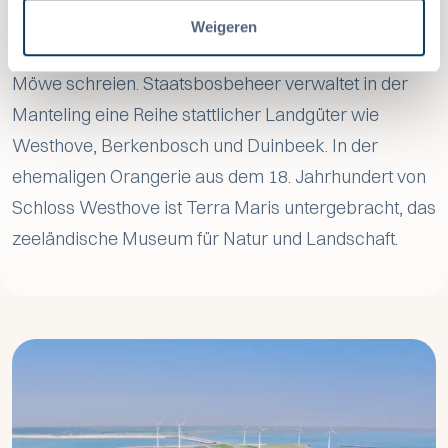
Laubbäume so nah an der Küste. In diesem Gebiet
Weigeren
hört man gleichzeitig eine Nachtigall singen und eine
Möwe schreien. Staatsbosbeheer verwaltet in der
Manteling eine Reihe stattlicher Landgüter wie
Westhove, Berkenbosch und Duinbeek. In der
ehemaligen Orangerie aus dem 18. Jahrhundert von
Schloss Westhove ist Terra Maris untergebracht, das
zeeländische Museum für Natur und Landschaft.