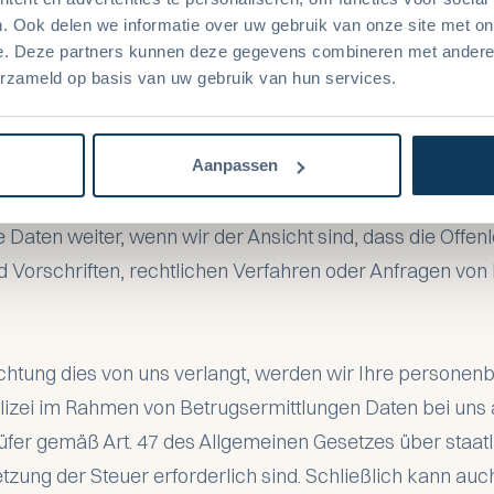
. Ook delen we informatie over uw gebruik van onze site met on
e. Deze partners kunnen deze gegevens combineren met andere i
aten an unsere Partner weiter, damit sie Daten für uns
erzameld op basis van uw gebruik van hun services.
ungen und in Übereinstimmung mit unserer Datenschutzr
 und Sicherheitsmaßnahmen. Zu unseren Partnern zählen
s Recranet-Systems und unser Buchhalter.
Aanpassen
aten weiter, wenn wir der Ansicht sind, dass die Offen
nd Vorschriften, rechtlichen Verfahren oder Anfragen v
ichtung dies von uns verlangt, werden wir Ihre persone
lizei im Rahmen von Betrugsermittlungen Daten bei uns 
rüfer gemäß Art. 47 des Allgemeinen Gesetzes über staatl
etzung der Steuer erforderlich sind. Schließlich kann au