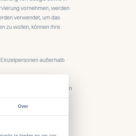
ervierung vornehmen, werden
werden verwendet, um das
n zu wollen, können Ihre
d Einzelpersonen außerhalb
rfüllung unserer vertraglichen
ervierung. Ist es für die
Over
klung.
eitergeben. Die Einwilligung
 media te bieden en om ons