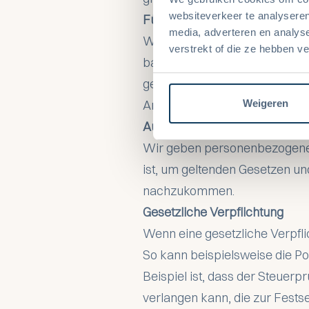
websiteverkeer te analyseren
Für externe Verarbeitung
media, adverteren en analys
Wir geben personenbezogene D
verstrekt of die ze hebben v
basierend auf unseren Anweis
geeigneten Vertraulichkeits-
Anbieter, Administratoren de
Weigeren
Aus rechtlichen Gründen
Wir geben personenbezogene D
ist, um geltenden Gesetzen u
nachzukommen.
Gesetzliche Verpflichtung
Wenn eine gesetzliche Verpfl
So kann beispielsweise die Po
Beispiel ist, dass der Steuerp
verlangen kann, die zur Fests