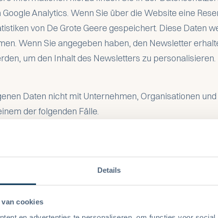
 Google Analytics. Wenn Sie über die Website eine Res
atistiken von De Grote Geere gespeichert. Diese Daten 
men. Wenn Sie angegeben haben, den Newsletter erhalte
en, um den Inhalt des Newsletters zu personalisieren.
genen Daten nicht mit Unternehmen, Organisationen un
einem der folgenden Fälle.
bezogenen Daten an Dritte ist zulässig, wenn dies zur E
r erforderlich ist. Dazu gehört die Bearbeitung Ihrer Res
Details
derlich, nutzen wir einen Dritten für die Zahlungsabwic
 wir Ihre personenbezogenen Daten an andere Parteien w
 van cookies
Sie Ihre Einwilligung geben und welche Folgen dies hat.
ent en advertenties te personaliseren, om functies voor social