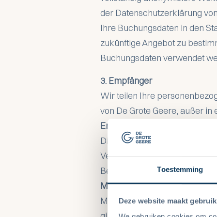
der Datenschutzerklärung von
Ihre Buchungsdaten in den St
zukünftige Angebot zu bestim
Buchungsdaten verwendet werd
3. Empfänger
Wir teilen Ihre personenbezo
von De Grote Geere, außer in 
Erfüllung eines Vertrags
Die Weitergabe Ihrer personen
Verpflichtungen Ihnen gegenübe
Toestemming
Bezahlung von Buchungen erfor
Mit Ihrer Einwilligung
Mit Ihrer Einwilligung können
Deze website maakt gebruik
gilt nur, wenn klar ist, wofür 
We gebruiken cookies om cont