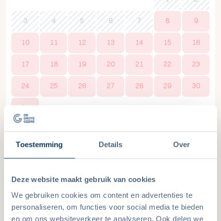
3
4
5
6
7
8
9
10
11
12
13
14
15
16
17
18
19
20
21
22
23
24
25
26
27
28
29
30
31
September 2026
Toestemming
Details
Over
Mo.
Di.
Mi.
Do.
Fr.
Sa.
So.
Deze website maakt gebruik van cookies
1
2
3
4
5
6
We gebruiken cookies om content en advertenties te
7
8
9
10
11
12
13
personaliseren, om functies voor social media te bieden
en om ons websiteverkeer te analyseren. Ook delen we