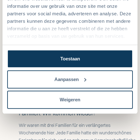
14
15
16
17
18
19
20
informatie over uw gebruik van onze site met onze
partners voor social media, adverteren en analyse. Deze
21
22
23
24
25
26
27
partners kunnen deze gegevens combineren met andere
informatie die u aan ze heeft verstrekt of die ze hebben
28
29
30
verzameld op basis van uw gebruik van hun services.
Toestaan
Bewertungen
Aanpassen
Weigeren
Ein sehr gelungener Aufenthalt mit drei
10,0
Familien. Wir kommen wieder!
Wir waren mit drei Familien für ein verlängertes
Wochenende hier. Jede Familie hatte ein wunderschönes