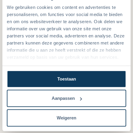
September 2026
We gebruiken cookies om content en advertenties te
Mo.
Di.
Mi.
Do.
Fr.
Sa.
So.
personaliseren, om functies voor social media te bieden
en om ons websiteverkeer te analyseren. Ook delen we
1
2
3
4
5
6
informatie over uw gebruik van onze site met onze
partners voor social media, adverteren en analyse. Deze
7
8
9
10
11
12
13
partners kunnen deze gegevens combineren met andere
informatie die u aan ze heeft verstrekt of die ze hebben
14
15
16
17
18
19
20
verzameld op basis van uw gebruik van hun services.
21
22
23
24
25
26
27
Toestaan
28
29
30
Aanpassen
Weigeren
Bewertungen